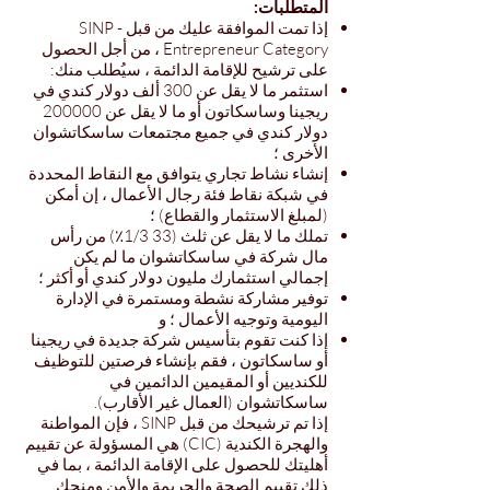
المتطلبات:
إذا تمت الموافقة عليك من قبل SINP -
Entrepreneur Category ، من أجل الحصول
على ترشيح للإقامة الدائمة ، سيُطلب منك:
استثمر ما لا يقل عن 300 ألف دولار كندي في
ريجينا وساسكاتون أو ما لا يقل عن 200000
دولار كندي في جميع مجتمعات ساسكاتشوان
الأخرى ؛
إنشاء نشاط تجاري يتوافق مع النقاط المحددة
في شبكة نقاط فئة رجال الأعمال ، إن أمكن
(لمبلغ الاستثمار والقطاع) ؛
تملك ما لا يقل عن ثلث (33 1/3٪) من رأس
مال شركة في ساسكاتشوان ما لم يكن
إجمالي استثمارك مليون دولار كندي أو أكثر ؛
توفير مشاركة نشطة ومستمرة في الإدارة
اليومية وتوجيه الأعمال ؛ و
إذا كنت تقوم بتأسيس شركة جديدة في ريجينا
أو ساسكاتون ، فقم بإنشاء فرصتين للتوظيف
للكنديين أو المقيمين الدائمين في
ساسكاتشوان (العمال غير الأقارب).
إذا تم ترشيحك من قبل SINP ، فإن المواطنة
والهجرة الكندية (CIC) هي المسؤولة عن تقييم
أهليتك للحصول على الإقامة الدائمة ، بما في
ذلك تقييم الصحة والجريمة والأمن ومنحك