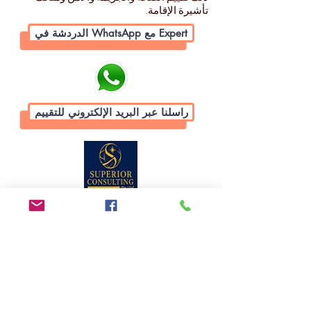
تأشيرة الإقامة.
الدردشة في WhatsApp مع Expert
راسلنا عبر البريد الإلكتروني للتقييم
المكتب الرئيسي الباكستاني: (كراتشي)
مكتب رقم 210 ، الطابق الثاني ، مركز كاشف ، بجوار فندق
مهران ، شهر فيصل ، كراتشي ، باكستان
رقم UAN #
92-21-35658107
+
،
(021) 111-002-345
إلى 09
(3 خطوط)
+92345 2206613
،
+92334 3522967