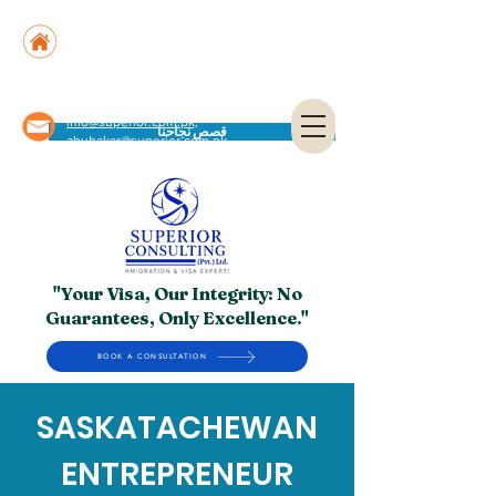
Suite No. 205, 206 & 210, Kashif Center, Shahra-
e-Faisal, Karachi - PK
Suite No. 504, 5th Floor, Dubai National Insurance
Building, Deira, Dubai - UAE
info@superior.com.pk,
قصص نجاحنا
abubakar@superior.com.pk
"Your Visa, Our Integrity: No
Guarantees, Only Excellence."
BOOK A CONSULTATION
SASKATACHEWAN
ENTREPRENEUR