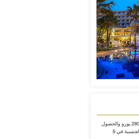
شراء عقار لا يقل عن 280،000 يورو والحصول
على إقامة دائمة تؤدي إلى الجنسية في 5