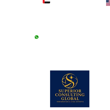
المكتب الرئيسي الباكست
مكتب الاتصال الإماراتي:
Superior Consulting FZE (Regd. /
مكتب رقم 
Licensed) FL.H-00098، 1 floor، AFZ B1
بجوار فندق مهران ، ش
building، Ajman Freezone، UAE
باكستان
+971 56 6744938
رقم UAN # (021) 111-002-345 ،
+ 92-21-
35658107 إلى 09 (3 خطوط)
+92334 3522967 ، +92345 2206613