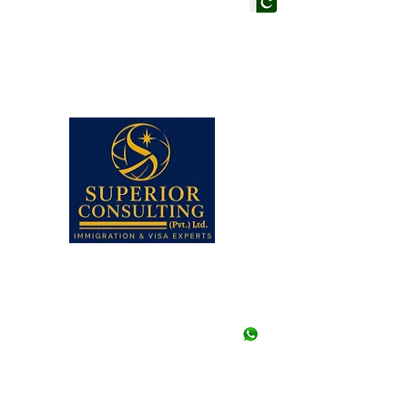
اني: (كراتشي)
210 ، الطابق الثاني ، مركز كاشف ،
هر فيصل ، كراتشي ،