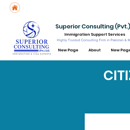
Suite No. 205, 206 & 210, Kashif Center, Shahra-e-Faisal, Karachi - PK
Suite No. 504, 5th Floor, Dubai National Insurance Building, Deira, Du
Superior Consulting (Pvt.)
Immigration Support Services
Highly Trusted Consulting Firm in Pakistan & 
New Page
About
New Pag
CIT