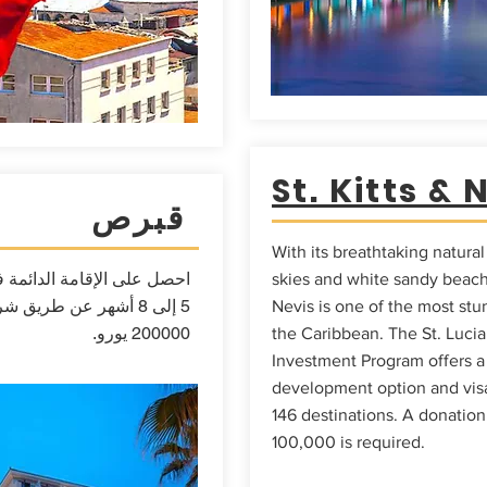
St. Kitts & 
قبرص
With its breathtaking natura
احصل على الإقامة الدائم
skies and white sandy beache
5 إلى 8 أشهر عن طريق 
Nevis is one of the most stu
200000 يورو.
the Caribbean. The St. Lucia
Investment Program offers a 
development option and visa
146 destinations. A donatio
100,000 is required.