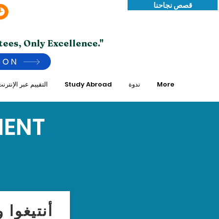
قصص نجاحنا
Saturday -Thursday 10:00 AM to 7:00 PM
*Friday Closed.
tees, Only Excellence."
ION
More
ندوة
Study Abroad
التقييم عبر الإنترن
MENT
أنتيغوا و