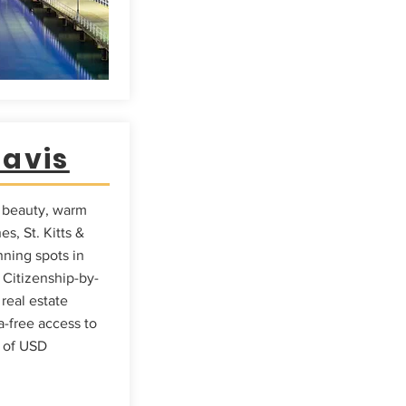
Navis
l beauty, warm
s, St. Kitts &
nning spots in
 Citizenship-by-
real estate
-free access to
n of USD