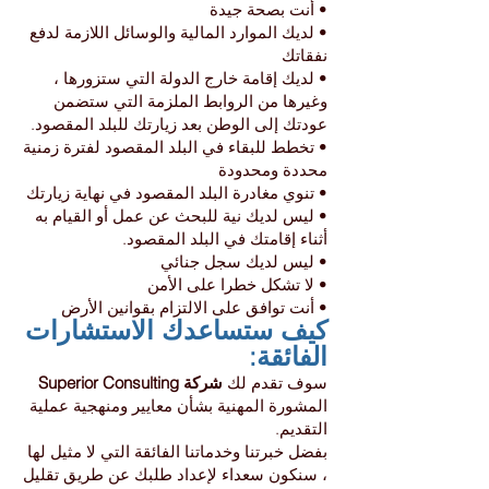
• أنت بصحة جيدة
• لديك الموارد المالية والوسائل اللازمة لدفع
نفقاتك
• لديك إقامة خارج الدولة التي ستزورها ،
وغيرها من الروابط الملزمة التي ستضمن
عودتك إلى الوطن بعد زيارتك للبلد المقصود.
• تخطط للبقاء في البلد المقصود لفترة زمنية
محددة ومحدودة
• تنوي مغادرة البلد المقصود في نهاية زيارتك
• ليس لديك نية للبحث عن عمل أو القيام به
أثناء إقامتك في البلد المقصود.
• ليس لديك سجل جنائي
• لا تشكل خطرا على الأمن
• أنت توافق على الالتزام بقوانين الأرض
كيف ستساعدك الاستشارات
الفائقة:
سوف تقدم لك
شركة Superior Consulting
المشورة المهنية بشأن معايير ومنهجية عملية
التقديم.
بفضل خبرتنا وخدماتنا الفائقة التي لا مثيل لها
، سنكون سعداء لإعداد طلبك عن طريق تقليل