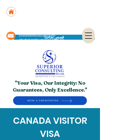
Suite No. 205, 206 & 210, Kashif Center, Shahra-
e-Faisal, Karachi - PK
Suite No. 504, 5th Floor, Dubai National Insurance
Building, Deira, Dubai - UAE
info@superior.com.pk,
قصص نجاحنا
abubakar@superior.com.pk
"Your Visa, Our Integrity: No
Guarantees, Only Excellence."
BOOK A CONSULTATION
CANADA VISITOR
VISA